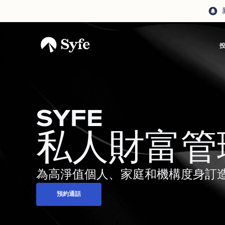
SYFE
私⼈財富管
為⾼淨值個⼈、家庭和機構度⾝訂
預約通話