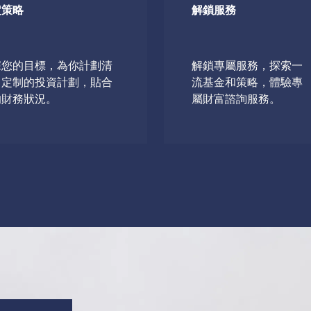
定策略
解鎖服務
據您的⽬標，為你計劃清
解鎖專屬服務，探索⼀
、定制的投資計劃，貼合
流基⾦和策略，體驗專
的財務狀況。
屬財富諮詢服務。