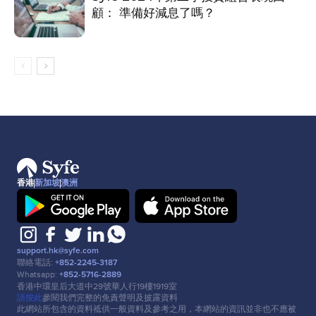
顧： 準備好減息了嗎？
香港
新加坡
澳洲
support.hk@syfe.com
聯絡電話:
+852-2245-3187
Whatsapp:
+852-5716-2889
香港中環皇后⼤道中29號華⼈⾏19樓1919室
請按此
參閱我們完整的免責聲明及披露資料
此網站所包含的資料祗供⼀般資料及參考之⽤，本網站的資訊並非也不應被