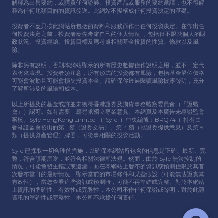
解釋為出售要約，或購買任何證券、投資產品或服務的要約邀請，也不得解
釋為任何此類⽬的的資訊發送。此網站不擬構成任何投資決定的基礎。
投資者不應只按此網站所包括的資料和服務⽽作出任何投資決定。在作出任
何投資決定之前，投資者應先考慮⾃⼰的個⼈情況 ，包括但不限於個⼈的財
政狀況、投資經驗、投資⽬標及應考慮相關基⾦投資的性質、條款以及風
險。
除非另有說明，否則本網站顯示的所有歷史數據僅作說明之⽤，並不⼀定代
表將來表現。投資者須注意，所有形式的投資都有風險，包括基⾦單位價格
可能會波動且可能會損失投資本⾦。請確保你透過閱讀風險披露聲明，充分
了解所涉及的風險和成本。
以上所提及的基⾦或許並未獲得香港證券及期貨事務監察委員會（「證監
會」）認可。如有需要，應尋求獨立專業意⾒。本網頁及本廣告未經證監會
審核。Syfe HongKong Limited （“Syfe"）中央編號：BRQ741）持有由
香港證監會發出的第 1 類（證券交易）、第 4 類（就證券提供意⾒）及第 9
類（提供資產管理）牌照，可從事相關的投資活動。
Syfe 已採取⼀切合理的措施，以確保本網站所包含的信息是正確、最新、完
整，符合預期⽤途，並符合相關法律和法規。然⽽，由於 Syfe 無法控制的
情況，可能會發⽣錯誤或遺漏，⽽在本網站上發布的資訊或預測僅限於其⾸
次發布當⽇的最新情況，顯示當前的市場條件和某些假設（可能無法證實其
有效性），當您查看這些資訊或預測時，可能不再準確或完整。對於本網站
上資訊的準確性、有效性或完整性，本公司不作任何保證或聲明，對於此類
資訊的準確性或完整性，本公司不承擔任何責任。