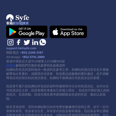
香港
新加坡
澳洲
support.hk@syfe.com
聯絡電話:
+852-2245-3187
Whatsapp:
+852-5716-2889
香港中環皇后⼤道中29號華⼈⾏19樓1919室
請按此
參閱我們完整的免責聲明及披露資料
此網站所包含的資料祗供⼀般資料及參考之⽤，本網站的資訊並非也不應被
解釋為出售要約，或購買任何證券、投資產品或服務的要約邀請，也不得解
釋為任何此類⽬的的資訊發送。此網站不擬構成任何投資決定的基礎。
投資者不應只按此網站所包括的資料和服務⽽作出任何投資決定。在作出任
何投資決定之前，投資者應先考慮⾃⼰的個⼈情況 ，包括但不限於個⼈的財
政狀況、投資經驗、投資⽬標及應考慮相關基⾦投資的性質、條款以及風
險。
除非另有說明，否則本網站顯示的所有歷史數據僅作說明之⽤，並不⼀定代
表將來表現。投資者須注意，所有形式的投資都有風險，包括基⾦單位價格
可能會波動且可能會損失投資本⾦。請確保你透過閱讀風險披露聲明，充分