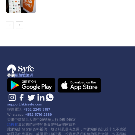
香港
新加坡
澳洲
support.hk@syfe.com
聯絡電話:
+852-2245-3187
Whatsapp:
+852-5716-2889
香港中環皇后⼤道中29號華⼈⾏19樓1919室
請按此
參閱我們完整的免責聲明及披露資料
此網站所包含的資料祗供⼀般資料及參考之⽤，本網站的資訊並非也不應被
解釋為出售要約，或購買任何證券、投資產品或服務的要約邀請，也不得解