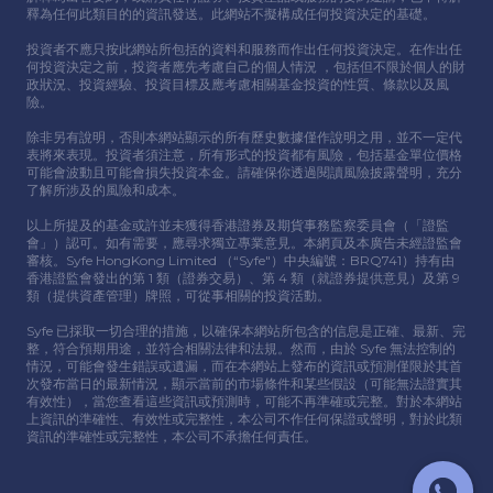
釋為任何此類⽬的的資訊發送。此網站不擬構成任何投資決定的基礎。
投資者不應只按此網站所包括的資料和服務⽽作出任何投資決定。在作出任
何投資決定之前，投資者應先考慮⾃⼰的個⼈情況 ，包括但不限於個⼈的財
政狀況、投資經驗、投資⽬標及應考慮相關基⾦投資的性質、條款以及風
險。
除非另有說明，否則本網站顯示的所有歷史數據僅作說明之⽤，並不⼀定代
表將來表現。投資者須注意，所有形式的投資都有風險，包括基⾦單位價格
可能會波動且可能會損失投資本⾦。請確保你透過閱讀風險披露聲明，充分
了解所涉及的風險和成本。
以上所提及的基⾦或許並未獲得香港證券及期貨事務監察委員會（「證監
會」）認可。如有需要，應尋求獨立專業意⾒。本網頁及本廣告未經證監會
審核。Syfe HongKong Limited （“Syfe"）中央編號：BRQ741）持有由
香港證監會發出的第 1 類（證券交易）、第 4 類（就證券提供意⾒）及第 9
類（提供資產管理）牌照，可從事相關的投資活動。
Syfe 已採取⼀切合理的措施，以確保本網站所包含的信息是正確、最新、完
整，符合預期⽤途，並符合相關法律和法規。然⽽，由於 Syfe 無法控制的
情況，可能會發⽣錯誤或遺漏，⽽在本網站上發布的資訊或預測僅限於其⾸
次發布當⽇的最新情況，顯示當前的市場條件和某些假設（可能無法證實其
有效性），當您查看這些資訊或預測時，可能不再準確或完整。對於本網站
上資訊的準確性、有效性或完整性，本公司不作任何保證或聲明，對於此類
資訊的準確性或完整性，本公司不承擔任何責任。