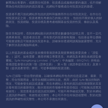
解釋為出售要約，或購買任何證券、投資產品或服務的要約邀請，也不得解
釋為任何此類⽬的的資訊發送。此網站不擬構成任何投資決定的基礎。
投資者不應只按此網站所包括的資料和服務⽽作出任何投資決定。在作出任
何投資決定之前，投資者應先考慮⾃⼰的個⼈情況 ，包括但不限於個⼈的財
政狀況、投資經驗、投資⽬標及應考慮相關基⾦投資的性質、條款以及風
險。
除非另有說明，否則本網站顯示的所有歷史數據僅作說明之⽤，並不⼀定代
表將來表現。投資者須注意，所有形式的投資都有風險，包括基⾦單位價格
可能會波動且可能會損失投資本⾦。請確保你透過閱讀風險披露聲明，充分
了解所涉及的風險和成本。
以上所提及的基⾦或許並未獲得香港證券及期貨事務監察委員會（「證監
會」）認可。如有需要，應尋求獨立專業意⾒。本網頁及本廣告未經證監會
審核。Syfe HongKong Limited （“Syfe"）中央編號：BRQ741）持有由
香港證監會發出的第 1 類（證券交易）、第 4 類（就證券提供意⾒）及第 9
類（提供資產管理）牌照，可從事相關的投資活動。
Syfe 已採取⼀切合理的措施，以確保本網站所包含的信息是正確、最新、完
整，符合預期⽤途，並符合相關法律和法規。然⽽，由於 Syfe 無法控制的
情況，可能會發⽣錯誤或遺漏，⽽在本網站上發布的資訊或預測僅限於其⾸
次發布當⽇的最新情況，顯示當前的市場條件和某些假設（可能無法證實其
有效性），當您查看這些資訊或預測時，可能不再準確或完整。對於本網站
上資訊的準確性、有效性或完整性，本公司不作任何保證或聲明，對於此類
資訊的準確性或完整性，本公司不承擔任何責任。