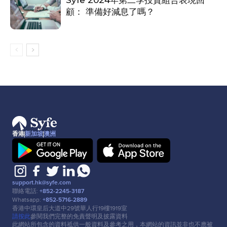
Syfe 2024年第二季投資組合表現回
顧： 準備好減息了嗎？
香港
新加坡
澳洲
support.hk@syfe.com
聯絡電話:
+852-2245-3187
Whatsapp:
+852-5716-2889
香港中環皇后⼤道中29號華⼈⾏19樓1919室
請按此
參閱我們完整的免責聲明及披露資料
此網站所包含的資料祗供⼀般資料及參考之⽤，本網站的資訊並非也不應被