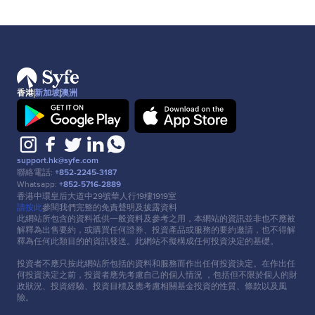
香港
新加坡
澳洲
support.hk@syfe.com
聯絡電話:
+852-2245-3187
Whatsapp:
+852-5716-2889
香港中環皇后⼤道中29號華⼈⾏19樓1919室
請按此
參閱我們完整的免責聲明及披露資料
此網站所包含的資料祗供⼀般資料及參考之⽤，本網站的資訊並非也不應被
解釋為出售要約，或購買任何證券、投資產品或服務的要約邀請，也不得解
釋為任何此類⽬的的資訊發送。此網站不擬構成任何投資決定的基礎。
投資者不應只按此網站所包括的資料和服務⽽作出任何投資決定。在作出任
何投資決定之前，投資者應先考慮⾃⼰的個⼈情況 ，包括但不限於個⼈的財
政狀況、投資經驗、投資⽬標及應考慮相關基⾦投資的性質、條款以及風
險。