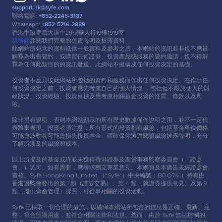
support.hk@syfe.com
聯絡電話:
+852-2245-3187
Whatsapp:
+852-5716-2889
香港中環皇后⼤道中29號華⼈⾏19樓1919室
請按此
參閱我們完整的免責聲明及披露資料
此網站所包含的資料祗供⼀般資料及參考之⽤，本網站的資訊並非也不應被
解釋為出售要約，或購買任何證券、投資產品或服務的要約邀請，也不得解
釋為任何此類⽬的的資訊發送。此網站不擬構成任何投資決定的基礎。
投資者不應只按此網站所包括的資料和服務⽽作出任何投資決定。在作出任
何投資決定之前，投資者應先考慮⾃⼰的個⼈情況 ，包括但不限於個⼈的財
政狀況、投資經驗、投資⽬標及應考慮相關基⾦投資的性質、條款以及風
險。
除非另有說明，否則本網站顯示的所有歷史數據僅作說明之⽤，並不⼀定代
表將來表現。投資者須注意，所有形式的投資都有風險，包括基⾦單位價格
可能會波動且可能會損失投資本⾦。請確保你透過閱讀風險披露聲明，充分
了解所涉及的風險和成本。
以上所提及的基⾦或許並未獲得香港證券及期貨事務監察委員會（「證監
會」）認可。如有需要，應尋求獨立專業意⾒。本網頁及本廣告未經證監會
審核。Syfe HongKong Limited （“Syfe"）中央編號：BRQ741）持有由
香港證監會發出的第 1 類（證券交易）、第 4 類（就證券提供意⾒）及第 9
類（提供資產管理）牌照，可從事相關的投資活動。
Syfe 已採取⼀切合理的措施，以確保本網站所包含的信息是正確、最新、完
整，符合預期⽤途，並符合相關法律和法規。然⽽，由於 Syfe 無法控制的