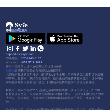
香港
新加坡
澳洲
support.hk@syfe.com
聯絡電話:
+852-2245-3187
Whatsapp:
+852-5716-2889
香港中環皇后⼤道中29號華⼈⾏19樓1919室
請按此
參閱我們完整的免責聲明及披露資料
此網站所包含的資料祗供⼀般資料及參考之⽤，本網站的資訊並非也不應被
解釋為出售要約，或購買任何證券、投資產品或服務的要約邀請，也不得解
釋為任何此類⽬的的資訊發送。此網站不擬構成任何投資決定的基礎。
投資者不應只按此網站所包括的資料和服務⽽作出任何投資決定。在作出任
何投資決定之前，投資者應先考慮⾃⼰的個⼈情況 ，包括但不限於個⼈的財
政狀況、投資經驗、投資⽬標及應考慮相關基⾦投資的性質、條款以及風
險。
除非另有說明，否則本網站顯示的所有歷史數據僅作說明之⽤，並不⼀定代