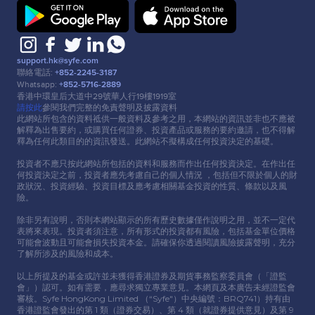
support.hk@syfe.com
聯絡電話:
+852-2245-3187
Whatsapp:
+852-5716-2889
香港中環皇后⼤道中29號華⼈⾏19樓1919室
請按此
參閱我們完整的免責聲明及披露資料
此網站所包含的資料祗供⼀般資料及參考之⽤，本網站的資訊並非也不應被
解釋為出售要約，或購買任何證券、投資產品或服務的要約邀請，也不得解
釋為任何此類⽬的的資訊發送。此網站不擬構成任何投資決定的基礎。
投資者不應只按此網站所包括的資料和服務⽽作出任何投資決定。在作出任
何投資決定之前，投資者應先考慮⾃⼰的個⼈情況 ，包括但不限於個⼈的財
政狀況、投資經驗、投資⽬標及應考慮相關基⾦投資的性質、條款以及風
險。
除非另有說明，否則本網站顯示的所有歷史數據僅作說明之⽤，並不⼀定代
表將來表現。投資者須注意，所有形式的投資都有風險，包括基⾦單位價格
可能會波動且可能會損失投資本⾦。請確保你透過閱讀風險披露聲明，充分
了解所涉及的風險和成本。
以上所提及的基⾦或許並未獲得香港證券及期貨事務監察委員會（「證監
會」）認可。如有需要，應尋求獨立專業意⾒。本網頁及本廣告未經證監會
審核。Syfe HongKong Limited （“Syfe"）中央編號：BRQ741）持有由
香港證監會發出的第 1 類（證券交易）、第 4 類（就證券提供意⾒）及第 9