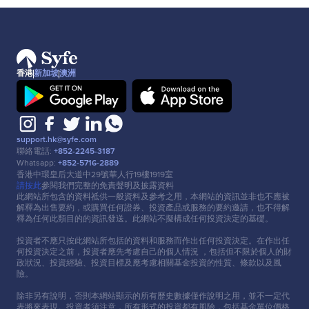
香港
新加坡
澳洲
support.hk@syfe.com
聯絡電話:
+852-2245-3187
Whatsapp:
+852-5716-2889
香港中環皇后⼤道中29號華⼈⾏19樓1919室
請按此
參閱我們完整的免責聲明及披露資料
此網站所包含的資料祗供⼀般資料及參考之⽤，本網站的資訊並非也不應被
解釋為出售要約，或購買任何證券、投資產品或服務的要約邀請，也不得解
釋為任何此類⽬的的資訊發送。此網站不擬構成任何投資決定的基礎。
投資者不應只按此網站所包括的資料和服務⽽作出任何投資決定。在作出任
何投資決定之前，投資者應先考慮⾃⼰的個⼈情況 ，包括但不限於個⼈的財
政狀況、投資經驗、投資⽬標及應考慮相關基⾦投資的性質、條款以及風
險。
除非另有說明，否則本網站顯示的所有歷史數據僅作說明之⽤，並不⼀定代
表將來表現。投資者須注意，所有形式的投資都有風險，包括基⾦單位價格