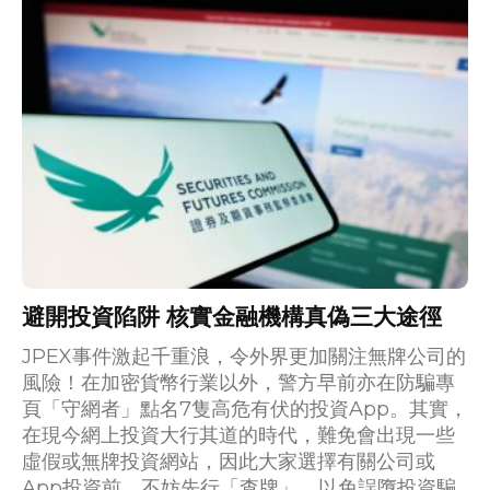
避開投資陷阱 核實金融機構真偽三大途徑
JPEX事件激起千重浪，令外界更加關注無牌公司的
風險！在加密貨幣行業以外，警方早前亦在防騙專
頁「守網者」點名7隻高危有伏的投資App。其實，
在現今網上投資大行其道的時代，難免會出現一些
虛假或無牌投資網站，因此大家選擇有關公司或
App投資前，不妨先行「查牌」，以免誤墮投資騙