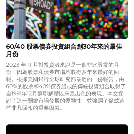
60/40 股票債券投資組合創30年來的最佳
月份
2023 年 11 月對投資者來說是一個非比尋常的月
份，因為股票和債券市場均取得多年來最好的回
報。根據美國銀行全球研究部最近的一份報告，由
60%的股票和40%債券組成的傳統投資組合取得了
自1991年12月蘇聯解體以來最出色的表現。本文探
討了這一關鍵市場發展的覆雜性，並強調了促成這
些非凡回報的重要因素。