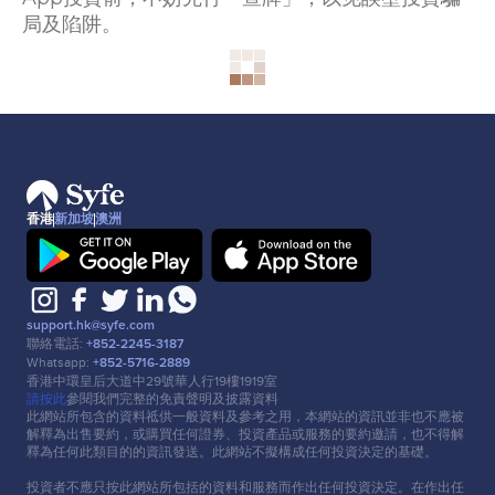
局及陷阱。
香港
新加坡
澳洲
support.hk@syfe.com
聯絡電話:
+852-2245-3187
Whatsapp:
+852-5716-2889
香港中環皇后⼤道中29號華⼈⾏19樓1919室
請按此
參閱我們完整的免責聲明及披露資料
此網站所包含的資料祗供⼀般資料及參考之⽤，本網站的資訊並非也不應被
解釋為出售要約，或購買任何證券、投資產品或服務的要約邀請，也不得解
釋為任何此類⽬的的資訊發送。此網站不擬構成任何投資決定的基礎。
投資者不應只按此網站所包括的資料和服務⽽作出任何投資決定。在作出任