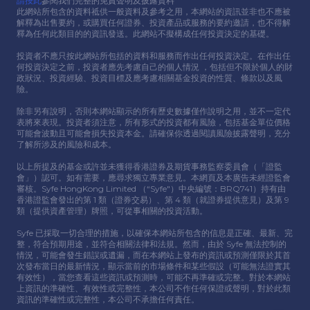
請按此
參閱我們完整的免責聲明及披露資料
此網站所包含的資料祗供⼀般資料及參考之⽤，本網站的資訊並非也不應被
解釋為出售要約，或購買任何證券、投資產品或服務的要約邀請，也不得解
釋為任何此類⽬的的資訊發送。此網站不擬構成任何投資決定的基礎。
投資者不應只按此網站所包括的資料和服務⽽作出任何投資決定。在作出任
何投資決定之前，投資者應先考慮⾃⼰的個⼈情況 ，包括但不限於個⼈的財
政狀況、投資經驗、投資⽬標及應考慮相關基⾦投資的性質、條款以及風
險。
除非另有說明，否則本網站顯示的所有歷史數據僅作說明之⽤，並不⼀定代
表將來表現。投資者須注意，所有形式的投資都有風險，包括基⾦單位價格
可能會波動且可能會損失投資本⾦。請確保你透過閱讀風險披露聲明，充分
了解所涉及的風險和成本。
以上所提及的基⾦或許並未獲得香港證券及期貨事務監察委員會（「證監
會」）認可。如有需要，應尋求獨立專業意⾒。本網頁及本廣告未經證監會
審核。Syfe HongKong Limited （“Syfe"）中央編號：BRQ741）持有由
香港證監會發出的第 1 類（證券交易）、第 4 類（就證券提供意⾒）及第 9
類（提供資產管理）牌照，可從事相關的投資活動。
Syfe 已採取⼀切合理的措施，以確保本網站所包含的信息是正確、最新、完
整，符合預期⽤途，並符合相關法律和法規。然⽽，由於 Syfe 無法控制的
情況，可能會發⽣錯誤或遺漏，⽽在本網站上發布的資訊或預測僅限於其⾸
次發布當⽇的最新情況，顯示當前的市場條件和某些假設（可能無法證實其
有效性），當您查看這些資訊或預測時，可能不再準確或完整。對於本網站
上資訊的準確性、有效性或完整性，本公司不作任何保證或聲明，對於此類
資訊的準確性或完整性，本公司不承擔任何責任。