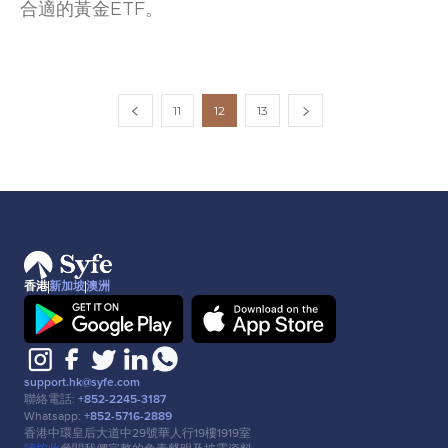
合適的黃金ETF。
11
12
13
香港
新加坡
澳洲
support.hk@syfe.com
聯絡電話:
+852-2245-3187
Whatsapp:
+852-5716-2889
香港中環皇后⼤道中29號華⼈⾏19樓1919室