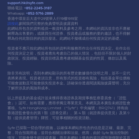
support.hk@syfe.com
聯絡電話:
+852-2245-3187
Whatsapp:
+852-5716-2889
香港中環皇后⼤道中29號華⼈⾏19樓1919室
請按此
參閱我們完整的免責聲明及披露資料
此網站所包含的資料祗供⼀般資料及參考之⽤，本網站的資訊並非也不應被
解釋為出售要約，或購買任何證券、投資產品或服務的要約邀請，也不得解
釋為任何此類⽬的的資訊發送。此網站不擬構成任何投資決定的基礎。
投資者不應只按此網站所包括的資料和服務⽽作出任何投資決定。在作出任
何投資決定之前，投資者應先考慮⾃⼰的個⼈情況 ，包括但不限於個⼈的財
政狀況、投資經驗、投資⽬標及應考慮相關基⾦投資的性質、條款以及風
險。
除非另有說明，否則本網站顯示的所有歷史數據僅作說明之⽤，並不⼀定代
表將來表現。投資者須注意，所有形式的投資都有風險，包括基⾦單位價格
可能會波動且可能會損失投資本⾦。請確保你透過閱讀風險披露聲明，充分
了解所涉及的風險和成本。
以上所提及的基⾦或許並未獲得香港證券及期貨事務監察委員會（「證監
會」）認可。如有需要，應尋求獨立專業意⾒。本網頁及本廣告未經證監會
審核。Syfe HongKong Limited （“Syfe"）中央編號：BRQ741）持有由
香港證監會發出的第 1 類（證券交易）、第 4 類（就證券提供意⾒）及第 9
類（提供資產管理）牌照，可從事相關的投資活動。
Syfe 已採取⼀切合理的措施，以確保本網站所包含的信息是正確、最新、完
整，符合預期⽤途，並符合相關法律和法規。然⽽，由於 Syfe 無法控制的
情況，可能會發⽣錯誤或遺漏，⽽在本網站上發布的資訊或預測僅限於其⾸