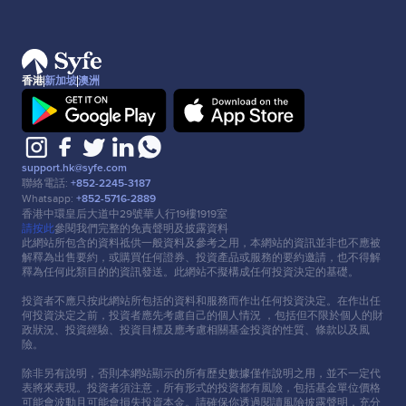
香港
新加坡
澳洲
support.hk@syfe.com
聯絡電話:
+852-2245-3187
Whatsapp:
+852-5716-2889
香港中環皇后⼤道中29號華⼈⾏19樓1919室
請按此
參閱我們完整的免責聲明及披露資料
此網站所包含的資料祗供⼀般資料及參考之⽤，本網站的資訊並非也不應被
解釋為出售要約，或購買任何證券、投資產品或服務的要約邀請，也不得解
釋為任何此類⽬的的資訊發送。此網站不擬構成任何投資決定的基礎。
投資者不應只按此網站所包括的資料和服務⽽作出任何投資決定。在作出任
何投資決定之前，投資者應先考慮⾃⼰的個⼈情況 ，包括但不限於個⼈的財
政狀況、投資經驗、投資⽬標及應考慮相關基⾦投資的性質、條款以及風
險。
除非另有說明，否則本網站顯示的所有歷史數據僅作說明之⽤，並不⼀定代
表將來表現。投資者須注意，所有形式的投資都有風險，包括基⾦單位價格
可能會波動且可能會損失投資本⾦。請確保你透過閱讀風險披露聲明，充分