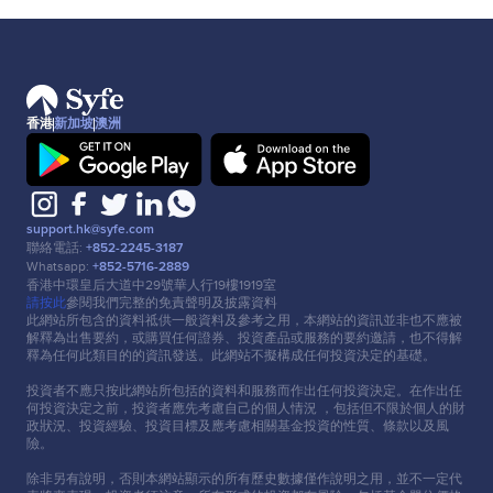
香港
新加坡
澳洲
support.hk@syfe.com
聯絡電話:
+852-2245-3187
Whatsapp:
+852-5716-2889
香港中環皇后⼤道中29號華⼈⾏19樓1919室
請按此
參閱我們完整的免責聲明及披露資料
此網站所包含的資料祗供⼀般資料及參考之⽤，本網站的資訊並非也不應被
解釋為出售要約，或購買任何證券、投資產品或服務的要約邀請，也不得解
釋為任何此類⽬的的資訊發送。此網站不擬構成任何投資決定的基礎。
投資者不應只按此網站所包括的資料和服務⽽作出任何投資決定。在作出任
何投資決定之前，投資者應先考慮⾃⼰的個⼈情況 ，包括但不限於個⼈的財
政狀況、投資經驗、投資⽬標及應考慮相關基⾦投資的性質、條款以及風
險。
除非另有說明，否則本網站顯示的所有歷史數據僅作說明之⽤，並不⼀定代