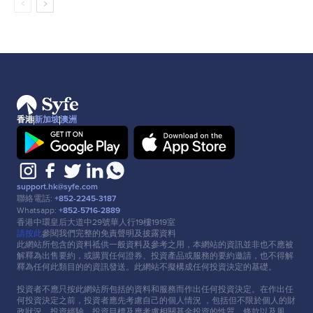
香港
新加坡
澳洲
support.hk@syfe.com
聯絡電話:
+852-2245-3187
Whatsapp:
+852-5716-2889
香港中環皇后⼤道中29號華⼈⾏19樓1919室
請按此
參閱我們完整的免責聲明及披露資料
此網站所包含的資料祗供⼀般資料及參考之⽤，本網站的資訊並非也不應被
解釋為出售要約，或購買任何證券、投資產品或服務的要約邀請，也不得解
釋為任何此類⽬的的資訊發送。此網站不擬構成任何投資決定的基礎。
投資者不應只按此網站所包括的資料和服務⽽作出任何投資決定。在作出任
何投資決定之前，投資者應先考慮⾃⼰的個⼈情況 ，包括但不限於個⼈的財
政狀況、投資經驗、投資⽬標及應考慮相關基⾦投資的性質、條款以及風