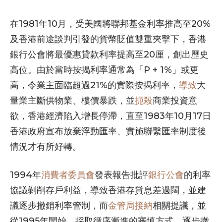
在1981年10月，受美國將聯邦基金利率推高至20%
及香港前途談判引發的貨幣貶值雙重夾擊下，香港
銀行公會將最優惠貸款利率提高至20厘，創出歷史
高位。由於當時按揭利率通常為「P + 1%」或更
高，令業主面臨超過21%的實際按揭利率，
導致
大
量業主斷供物業、樓價暴跌，並
扼殺
商業投資意
欲，香港經濟陷入增長停滯，直至1983年10月17日
香港政府宣布放棄浮動匯率、實施聯繫匯率制度後
情況才有所好轉。
1994年
消費者委員會
發表報告批評
銀行公會
的利率
協議剝削存戶利益，導致香港存貸息差過闊，並建
議逐步撤銷利率管制，而
金管局
接納
相關提議，並
從1995年開始，採取循序漸進的審慎方式，逐步撤