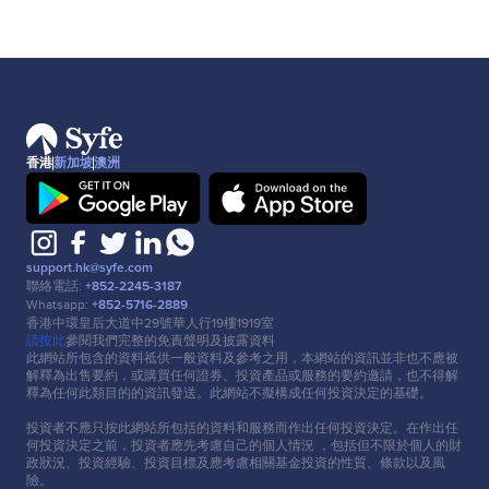
香港
新加坡
澳洲
support.hk@syfe.com
聯絡電話:
+852-2245-3187
Whatsapp:
+852-5716-2889
香港中環皇后⼤道中29號華⼈⾏19樓1919室
請按此
參閱我們完整的免責聲明及披露資料
此網站所包含的資料祗供⼀般資料及參考之⽤，本網站的資訊並非也不應被
解釋為出售要約，或購買任何證券、投資產品或服務的要約邀請，也不得解
釋為任何此類⽬的的資訊發送。此網站不擬構成任何投資決定的基礎。
投資者不應只按此網站所包括的資料和服務⽽作出任何投資決定。在作出任
何投資決定之前，投資者應先考慮⾃⼰的個⼈情況 ，包括但不限於個⼈的財
政狀況、投資經驗、投資⽬標及應考慮相關基⾦投資的性質、條款以及風
險。