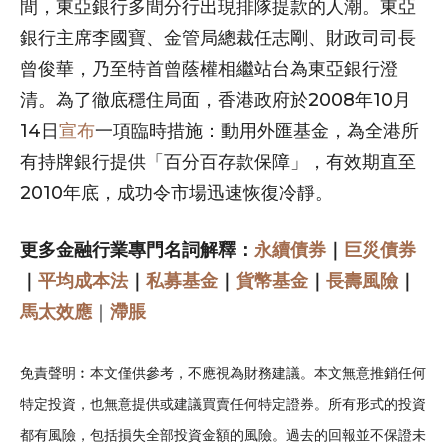
間，東亞銀行多間分行出現排隊提款的人潮。東亞
銀行主席李國寶、金管局總裁任志剛、財政司司長
曾俊華，乃至特首曾蔭權相繼站台為東亞銀行澄
清。為了徹底穩住局面，香港政府於2008年10月
14日
宣布
一項臨時措施：動用外匯基金，為全港所
有持牌銀行提供「百分百存款保障」，有效期直至
2010年底，成功令市場迅速恢復冷靜。
更多金融行業專門名詞解釋：
永續債券
｜
巨災債券
｜
平均成本法
｜
私募基金
｜
貨幣基金
｜
長壽風險
｜
馬太效應
｜
滯脹
免責聲明︰本文僅供參考，不應視為財務建議。本文無意推銷任何
特定投資，也無意提供或建議買賣任何特定證券。所有形式的投資
都有風險，包括損失全部投資金額的風險。過去的回報並不保證未