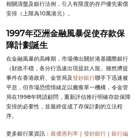
相關清盤及銀行法例，引入有限度的存戶優先索償
安排（上限為10萬港元）。
1997年亞洲金融風暴促使存款保
障計劃誕生
在金融風暴的高峰期，市場傳出關於港基國際銀行
（財政不穩，各分行迅速出現提款人龍。雖然擠提
事件在香港政府、金管局及
發鈔銀行
聯手下迅速被
平息，但市場恐慌情緒足以癱瘓單一機構，令金管
局在1998年聘請顧問，重新評估推行明確存款保障
安排的必要性，並最終促成了存保計劃的立法程
序。
更多銀行業資訊：
最優惠利率
｜
發鈔銀行
｜
銀行編