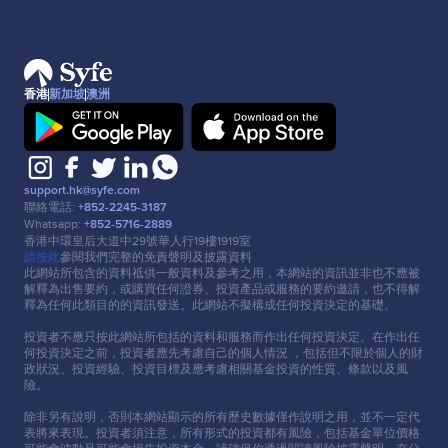
香港
新加坡
澳洲
support.hk@syfe.com
聯絡電話:
+852-2245-3187
Whatsapp:
+852-5716-2889
香港中環皇后⼤道中29號華⼈⾏19樓1919室
請按此
參閱我們完整的免責聲明及披露資料
此網站所包含的資料祗供⼀般資料及參考之⽤，本網站的資訊並非也不應被
解釋為出售要約，或購買任何證券、投資產品或服務的要約邀請，也不得解
釋為任何此類⽬的的資訊發送。此網站不擬構成任何投資決定的基礎。
投資者不應只按此網站所包括的資料和服務⽽作出任何投資決定。在作出任
何投資決定之前，投資者應先考慮⾃⼰的個⼈情況 ，包括但不限於個⼈的財
政狀況、投資經驗、投資⽬標及應考慮相關基⾦投資的性質、條款以及風
險。
除非另有說明，否則本網站顯示的所有歷史數據僅作說明之⽤，並不⼀定代
表將來表現。投資者須注意，所有形式的投資都有風險，包括基⾦單位價格