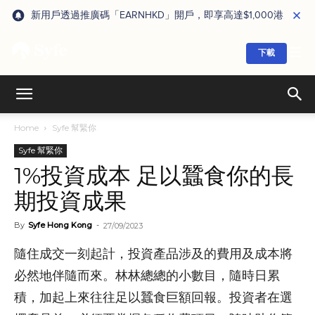
新用戶透過推廣碼「EARNHKD」開戶，即享高達$1,000港元獎賞
下載
Home
Syfe 幫緊你
Syfe 幫緊你
1%投資成本 足以蠶食你的長
期投資成果
By
Syfe Hong Kong
-
27/09/2023
隨住成交一刻起計，投資產品涉及的費用及成本將
必然地伴隨而來。林林總總的小數目，隨時日累
積，加起上來往往足以蠶食巨額回報。投資者在選