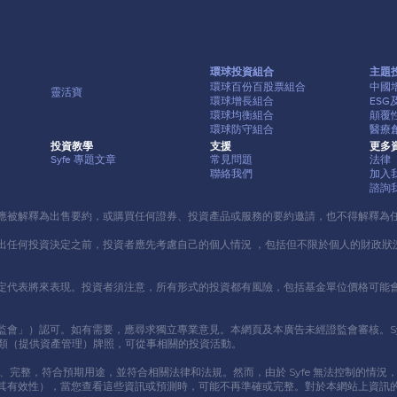
環球投資組合
主題
環球百份百股票組合
中國
靈活寶
環球增長組合
ES
環球均衡組合
顛覆
環球防守組合
醫療
投資教學
⽀援
更多
Syfe 專題⽂章
常⾒問題
法律
聯絡我們
加入
諮詢
應被解釋為出售要約，或購買任何證券、投資產品或服務的要約邀請，也不得解釋為
出任何投資決定之前，投資者應先考慮⾃⼰的個⼈情況 ，包括但不限於個⼈的財政狀
定代表將來表現。投資者須注意，所有形式的投資都有風險，包括基⾦單位價格可能
可。如有需要，應尋求獨立專業意⾒。本網頁及本廣告未經證監會審核。Syfe HongKo
 9 類（提供資產管理）牌照，可從事相關的投資活動。
新、完整，符合預期⽤途，並符合相關法律和法規。然⽽，由於 Syfe 無法控制的
其有效性），當您查看這些資訊或預測時，可能不再準確或完整。對於本網站上資訊