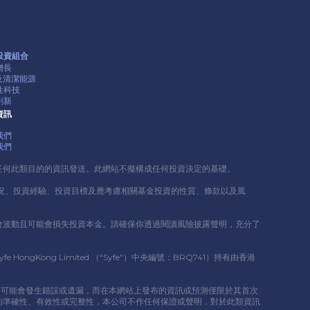
投資組合
增長
G及清潔能源
性科技
創新
資訊
我們
我們
任何此類⽬的的資訊發送。此網站不擬構成任何投資決定的基礎。
況、投資經驗、投資⽬標及應考慮相關基⾦投資的性質、條款以及風
會波動且可能會損失投資本⾦。請確保你透過閱讀風險披露聲明，充分了
ng Limited （“Syfe"）中央編號：BRQ741）持有由香港
情況，可能會發⽣錯誤或遺漏，⽽在本網站上發布的資訊或預測僅限於其⾸次
的準確性、有效性或完整性，本公司不作任何保證或聲明，對於此類資訊