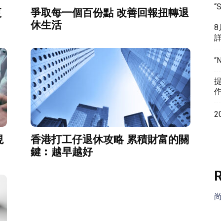
“
更
爭取每一個百份點 改善回報扭轉退
休生活
“
2
現
香港打工仔退休攻略 累積財富的關
鍵︰越早越好