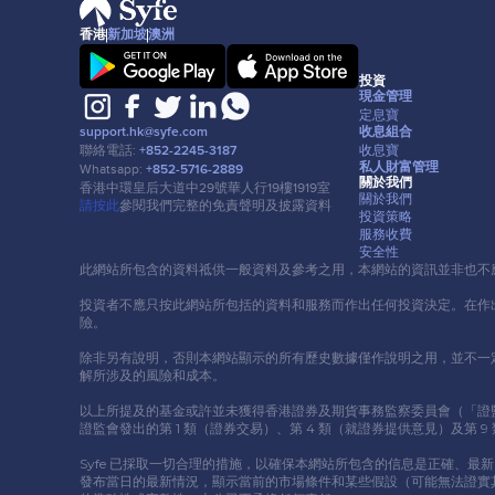
香港
新加坡
澳洲
投資
現⾦管理
定息寶
收息組合
support.hk@syfe.com
收息寶
聯絡電話:
+852-2245-3187
私⼈財富管理
Whatsapp:
+852-5716-2889
關於我們
香港中環皇后⼤道中29號華⼈⾏19樓1919室
關於我們
請按此
參閱我們完整的免責聲明及披露資料
投資策略
服務收費
安全性
此網站所包含的資料祗供⼀般資料及參考之⽤，本網站的資訊並非也不
投資者不應只按此網站所包括的資料和服務⽽作出任何投資決定。在作
險。
除非另有說明，否則本網站顯示的所有歷史數據僅作說明之⽤，並不⼀
解所涉及的風險和成本。
以上所提及的基⾦或許並未獲得香港證券及期貨事務監察委員會（「證監會」）認
證監會發出的第 1 類（證券交易）、第 4 類（就證券提供意⾒）及第
Syfe 已採取⼀切合理的措施，以確保本網站所包含的信息是正確、最
發布當⽇的最新情況，顯示當前的市場條件和某些假設（可能無法證實