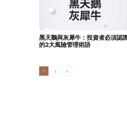
黑天鵝與灰犀牛：投資者必須認
的2大風險管理術語
1
2