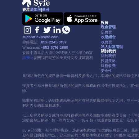
香港
新加坡
澳洲
投資
現⾦管理
定息寶
收息組合
support.hk@syfe.com
收息寶
聯絡電話:
+852-2245-3187
私⼈財富管理
Whatsapp:
+852-5716-2889
關於我們
香港中環皇后⼤道中29號華⼈⾏19樓1919室
關於我們
請按此
參閱我們完整的免責聲明及披露資料
投資策略
服務收費
安全性
此網站所包含的資料祗供⼀般資料及參考之⽤，本網站的資訊並非也不
投資者不應只按此網站所包括的資料和服務⽽作出任何投資決定。在作
險。
除非另有說明，否則本網站顯示的所有歷史數據僅作說明之⽤，並不⼀
解所涉及的風險和成本。
以上所提及的基⾦或許並未獲得香港證券及期貨事務監察委員會（「證監會」）認
證監會發出的第 1 類（證券交易）、第 4 類（就證券提供意⾒）及第
Syfe 已採取⼀切合理的措施，以確保本網站所包含的信息是正確、最
發布當⽇的最新情況，顯示當前的市場條件和某些假設（可能無法證實