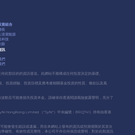
投資組合
增長
G及清潔能源
性科技
創新
資訊
我們
我們
任何此類⽬的的資訊發送。此網站不擬構成任何投資決定的基礎。
況、投資經驗、投資⽬標及應考慮相關基⾦投資的性質、條款以及風
會波動且可能會損失投資本⾦。請確保你透過閱讀風險披露聲明，充分了
ng Limited （“Syfe"）中央編號：BRQ741）持有由香港
情況，可能會發⽣錯誤或遺漏，⽽在本網站上發布的資訊或預測僅限於其⾸次
的準確性、有效性或完整性，本公司不作任何保證或聲明，對於此類資訊