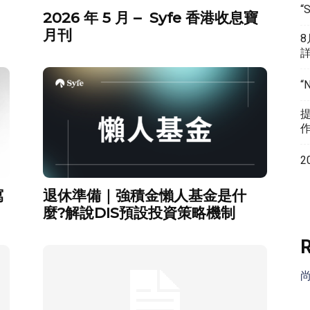
“
2026 年 5 月 – Syfe 香港收息寶
月刊
“
2
寫
退休準備｜強積金懶人基金是什
麼?解說DIS預設投資策略機制