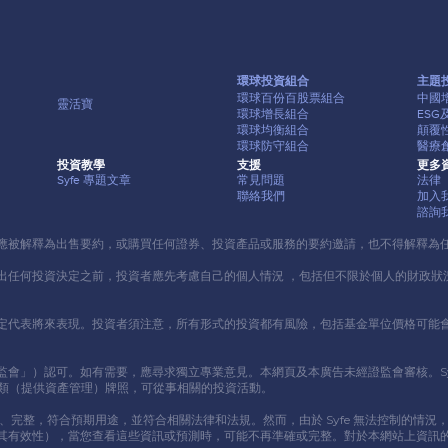
環球投資組合
主題
環球百份百股票組合
中國
靈活寶
環球增長組合
ES
環球均衡組合
顛覆
環球防守組合
醫療
投資教學
⽀援
更多
Syfe 專題⽂章
常⾒問題
法律
聯絡我們
加入
諮詢
應被解釋為出售要約，或購買任何證券、投資產品或服務的要約邀請，也不得解釋為
出任何投資決定之前，投資者應先考慮⾃⼰的個⼈情況 ，包括但不限於個⼈的財政狀
定代表將來表現。投資者須注意，所有形式的投資都有風險，包括基⾦單位價格可能
可。如有需要，應尋求獨立專業意⾒。本網頁及本廣告未經證監會審核。Syfe HongKo
 9 類（提供資產管理）牌照，可從事相關的投資活動。
新、完整，符合預期⽤途，並符合相關法律和法規。然⽽，由於 Syfe 無法控制的
其有效性），當您查看這些資訊或預測時，可能不再準確或完整。對於本網站上資訊