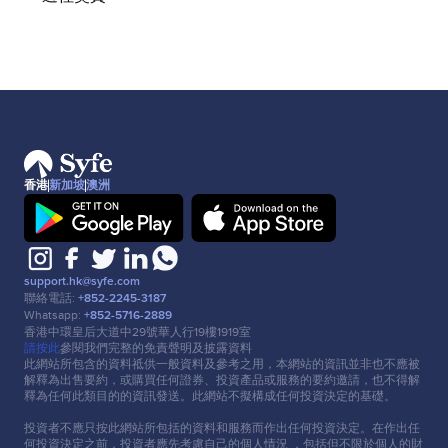
香港
新加坡
澳洲
support.hk@syfe.com
聯絡電話:
+852-2245-3187
Whatsapp:
+852-5716-2889
香港中環皇后⼤道中29號華⼈⾏19樓1919室
請按此
參閱我們完整的免責聲明及披露資料
此網站所包含的資料祗供⼀般資料及參考之⽤，本網站的資訊並非也不應被
解釋為出售要約，或購買任何證券、投資產品或服務的要約邀請，也不得解
釋為任何此類⽬的的資訊發送。此網站不擬構成任何投資決定的基礎。
投資者不應只按此網站所包括的資料和服務⽽作出任何投資決定。在作出任
何投資決定之前，投資者應先考慮⾃⼰的個⼈情況 ，包括但不限於個⼈的財