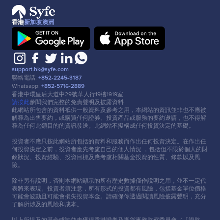
香港
新加坡
澳洲
support.hk@syfe.com
聯絡電話:
+852-2245-3187
Whatsapp:
+852-5716-2889
香港中環皇后⼤道中29號華⼈⾏19樓1919室
請按此
參閱我們完整的免責聲明及披露資料
此網站所包含的資料祗供⼀般資料及參考之⽤，本網站的資訊並非也不應被
解釋為出售要約，或購買任何證券、投資產品或服務的要約邀請，也不得解
釋為任何此類⽬的的資訊發送。此網站不擬構成任何投資決定的基礎。
投資者不應只按此網站所包括的資料和服務⽽作出任何投資決定。在作出任
何投資決定之前，投資者應先考慮⾃⼰的個⼈情況 ，包括但不限於個⼈的財
政狀況、投資經驗、投資⽬標及應考慮相關基⾦投資的性質、條款以及風
險。
除非另有說明，否則本網站顯示的所有歷史數據僅作說明之⽤，並不⼀定代
表將來表現。投資者須注意，所有形式的投資都有風險，包括基⾦單位價格
可能會波動且可能會損失投資本⾦。請確保你透過閱讀風險披露聲明，充分
了解所涉及的風險和成本。
以上所提及的基⾦或許並未獲得香港證券及期貨事務監察委員會（「證監