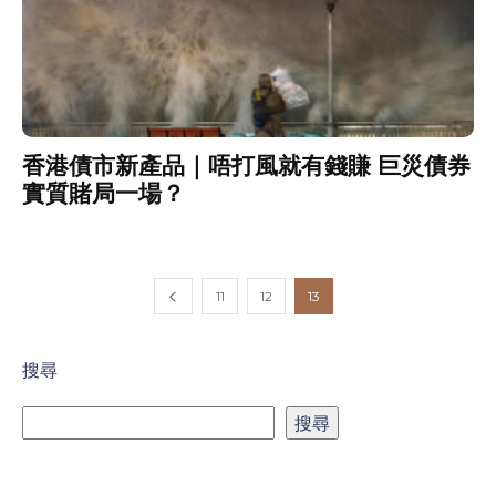
香港債市新產品｜唔打風就有錢賺 巨災債券
實質賭局一場？
11
12
13
搜尋
搜尋