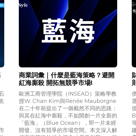
基
商業詞彙｜什麼是藍海策略？避開
紅海廝殺 開拓無競爭市場!
石
歐洲工商管理學院（INSEAD）策略學教
名
授W. Chan Kim與Renée Mauborgne
在二十年前提出了一個截然不同的思路：
與其在紅海中廝殺，不如開創一片全新的
B
「藍海」（Blue Ocean），即一片未經
市
開發、沒有競爭的市場空間。本文深入解