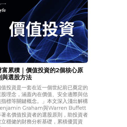
財富累積｜價值投資的2個核心原
則與選股方法
價值投資是一套在近一個世紀前已奠定的
選股理念，涵蓋內在價值、安全邊際與估
值指標等關鍵概念。」本文深入淺出解構
enjamin Graham與Warren Buffett
等著名價值投資者的選股原則，助投資者
建立穩健的財務分析基礎，累積優質資