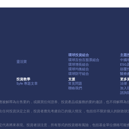
環球投資組合
主題
環球百份百股票組合
中國
靈活寶
環球增長組合
ES
環球均衡組合
顛覆
環球防守組合
醫療
投資教學
⽀援
更多
Syfe 專題⽂章
常⾒問題
法律
聯絡我們
加入
諮詢
應被解釋為出售要約，或購買任何證券、投資產品或服務的要約邀請，也不得解釋為
出任何投資決定之前，投資者應先考慮⾃⼰的個⼈情況 ，包括但不限於個⼈的財政狀
定代表將來表現。投資者須注意，所有形式的投資都有風險，包括基⾦單位價格可能