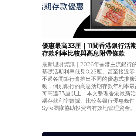
優惠最高33厘｜11間香港銀行活
存款利率比較與高息附帶條款
最新理財資訊｜2026年香港主流銀行
基礎活期利率低見0.25厘、甚至接近零
不過各間銀行會推出不同的優惠式推廣
動，個別銀行的高息活期存款年利率最
可高達33厘以上。本文整理香港最新活
期存款利率數據、比較各銀行優惠條件
Syfe團隊協助投資者有效地管理資金。