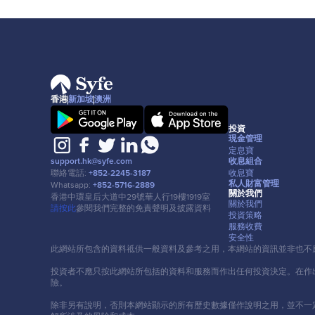
香港
新加坡
澳洲
投資
現⾦管理
定息寶
收息組合
support.hk@syfe.com
收息寶
聯絡電話:
+852-2245-3187
私⼈財富管理
Whatsapp:
+852-5716-2889
關於我們
香港中環皇后⼤道中29號華⼈⾏19樓1919室
關於我們
請按此
參閱我們完整的免責聲明及披露資料
投資策略
服務收費
安全性
此網站所包含的資料祗供⼀般資料及參考之⽤，本網站的資訊並非也不
投資者不應只按此網站所包括的資料和服務⽽作出任何投資決定。在作
險。
除非另有說明，否則本網站顯示的所有歷史數據僅作說明之⽤，並不⼀