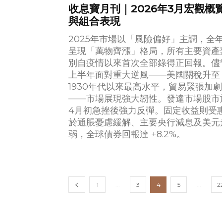
收息寶月刊｜2026年3月宏觀概
與組合表現
2025年市場以「風險偏好」主調，全
呈現「萬物齊漲」格局，所有主要資產
別自疫情以來首次全部錄得正回報。儘
上半年面對重大逆風——美國關稅升至
1930年代以來最高水平，貿易緊張加劇
——市場展現強大韌性。發達市場股市
4月初急挫後強力反彈。固定收益則受
於通脹憂慮緩解、主要央行減息及美元
弱，全球債券回報達 +8.2%。
...
...
1
3
4
5
2