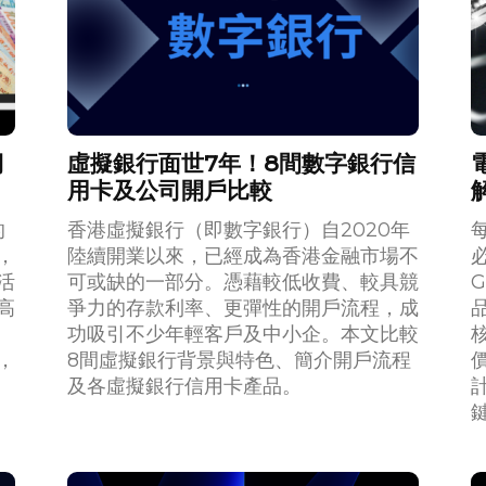
期
虛擬銀行面世7年！8間數字銀行信
用卡及公司開戶比較
的
香港虛擬銀行（即數字銀行）自2020年
，
陸續開業以來，已經成為香港金融市場不
活
可或缺的一部分。憑藉較低收費、較具競
G
高
爭力的存款利率、更彈性的開戶流程，成
功吸引不少年輕客戶及中小企。本文比較
，
8間虛擬銀行背景與特色、簡介開戶流程
及各虛擬銀行信用卡產品。