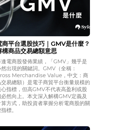
電商平台選股技巧｜GMV是什麼？
解構商品交易總額意思
每逢電商股發佈業績，「GMV」幾乎是
必然出現的關鍵詞。GMV（全稱：
ross Merchandise Value，中文：商
品交易總額）是電子商貿平台衡量規模的
核心指標，但高GMV不代表高盈利或股
價必然向上。本文深入解構GMV定義及
計算方式，助投資者掌握分析電商股的關
鍵指標。