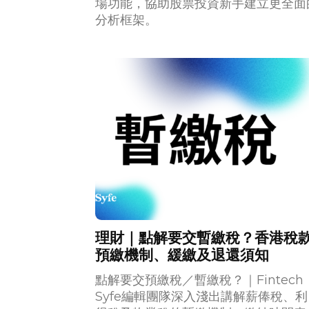
場功能，協助股票投資新手建立更全面
分析框架。
理財｜點解要交暫繳稅？香港稅
預繳機制、緩繳及退還須知
點解要交預繳稅／暫繳稅？｜Fintech
Syfe編輯團隊深入淺出講解薪俸稅、利