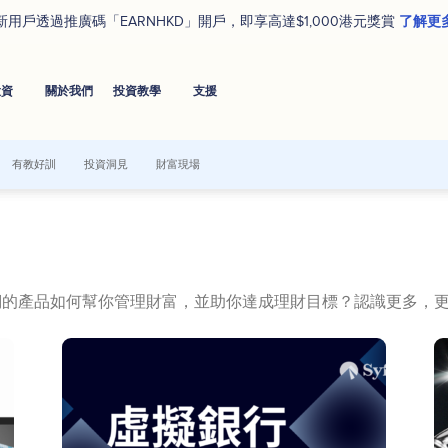
了解更
新用戶透過推廣碼「EARNHKD」開戶，即享高達$1,000港元獎賞
投資
關於我們
投資教學
⽀援
有教好訓
投資洞見
財富現場
麼？我們的產品如何幫你管理財富，並助你達成理財目標？認識更多，