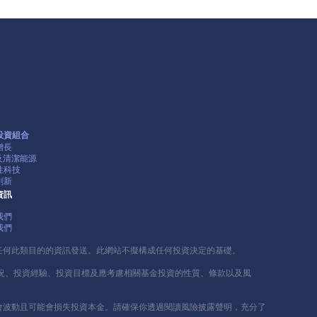
投資組合
增長
G及清潔能源
性科技
創新
資訊
我們
我們
任何此類⽬的的資訊發送。此網站不擬構成任何投資決定的基礎。
況、投資經驗、投資⽬標及應考慮相關基⾦投資的性質、條款以及風
會波動且可能會損失投資本⾦。請確保你透過閱讀風險披露聲明，充分了