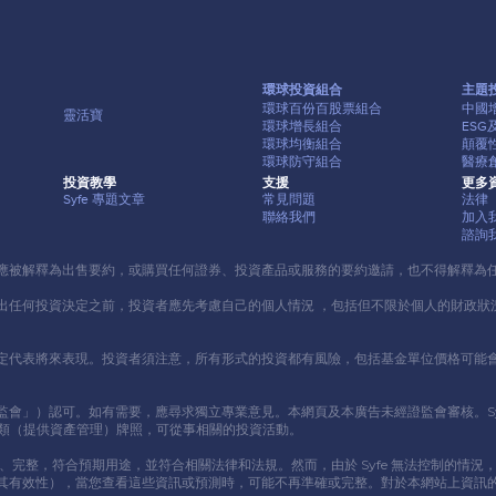
環球投資組合
主題
環球百份百股票組合
中國
靈活寶
環球增長組合
ES
環球均衡組合
顛覆
環球防守組合
醫療
投資教學
⽀援
更多
Syfe 專題⽂章
常⾒問題
法律
聯絡我們
加入
諮詢
應被解釋為出售要約，或購買任何證券、投資產品或服務的要約邀請，也不得解釋為
出任何投資決定之前，投資者應先考慮⾃⼰的個⼈情況 ，包括但不限於個⼈的財政狀
定代表將來表現。投資者須注意，所有形式的投資都有風險，包括基⾦單位價格可能
可。如有需要，應尋求獨立專業意⾒。本網頁及本廣告未經證監會審核。Syfe HongKo
 9 類（提供資產管理）牌照，可從事相關的投資活動。
新、完整，符合預期⽤途，並符合相關法律和法規。然⽽，由於 Syfe 無法控制的
其有效性），當您查看這些資訊或預測時，可能不再準確或完整。對於本網站上資訊