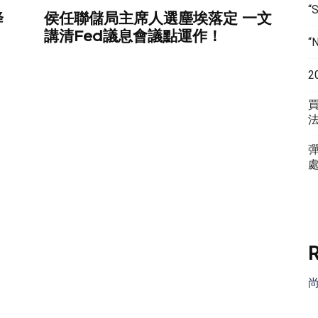
“
降
侯任聯儲局主席人選塵埃落定 一文
講清Fed議息會議點運作！
“
2