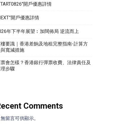
START0826″開戶優惠詳情
NEXT”開戶優惠詳情
026年下半年展望︰加闊佈局 逆流而上
買樓要識｜香港差餉及地租完整指南-計算方
法與寬減措施
彈票會怎樣？香港銀行彈票收費、法律責任及
處理步驟
Recent Comments
尚無留言可供顯示。