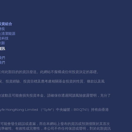
投資組合
增長
G及清潔能源
性科技
創新
資訊
我們
我們
任何此類⽬的的資訊發送。此網站不擬構成任何投資決定的基礎。
況、投資經驗、投資⽬標及應考慮相關基⾦投資的性質、條款以及風
會波動且可能會損失投資本⾦。請確保你透過閱讀風險披露聲明，充分了
ng Limited （“Syfe"）中央編號：BRQ741）持有由香港
情況，可能會發⽣錯誤或遺漏，⽽在本網站上發布的資訊或預測僅限於其⾸次
的準確性、有效性或完整性，本公司不作任何保證或聲明，對於此類資訊