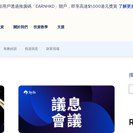
了解更
新用戶透過推廣碼「EARNHKD」開戶，即享高達$1,000港元獎賞
投資
關於我們
投資教學
⽀援
有教好訓
投資洞見
財富現場
R