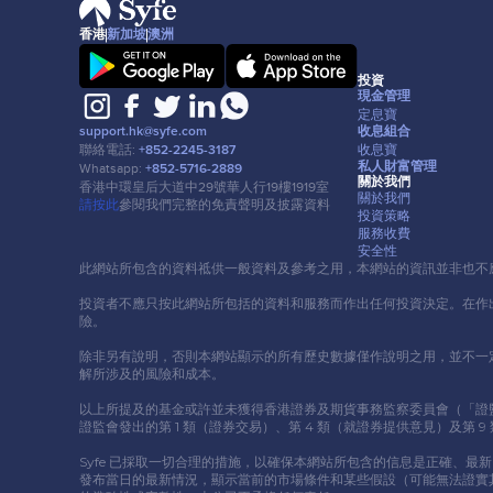
香港
新加坡
澳洲
投資
現⾦管理
定息寶
收息組合
support.hk@syfe.com
收息寶
聯絡電話:
+852-2245-3187
私⼈財富管理
Whatsapp:
+852-5716-2889
關於我們
香港中環皇后⼤道中29號華⼈⾏19樓1919室
關於我們
請按此
參閱我們完整的免責聲明及披露資料
投資策略
服務收費
安全性
此網站所包含的資料祗供⼀般資料及參考之⽤，本網站的資訊並非也不
投資者不應只按此網站所包括的資料和服務⽽作出任何投資決定。在作
險。
除非另有說明，否則本網站顯示的所有歷史數據僅作說明之⽤，並不⼀
解所涉及的風險和成本。
以上所提及的基⾦或許並未獲得香港證券及期貨事務監察委員會（「證監會」）認
證監會發出的第 1 類（證券交易）、第 4 類（就證券提供意⾒）及第
Syfe 已採取⼀切合理的措施，以確保本網站所包含的信息是正確、最
發布當⽇的最新情況，顯示當前的市場條件和某些假設（可能無法證實