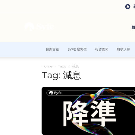
最新文章
SYFE 幫緊你
投資真相
對號入座
Home
Tags
減息
Tag: 減息