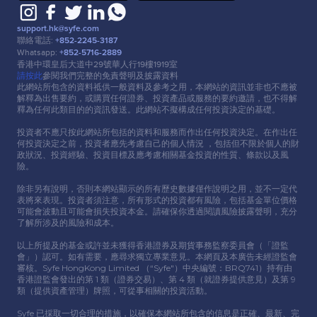
support.hk@syfe.com
聯絡電話:
+852-2245-3187
Whatsapp:
+852-5716-2889
香港中環皇后⼤道中29號華⼈⾏19樓1919室
請按此
參閱我們完整的免責聲明及披露資料
此網站所包含的資料祗供⼀般資料及參考之⽤，本網站的資訊並非也不應被
解釋為出售要約，或購買任何證券、投資產品或服務的要約邀請，也不得解
釋為任何此類⽬的的資訊發送。此網站不擬構成任何投資決定的基礎。
投資者不應只按此網站所包括的資料和服務⽽作出任何投資決定。在作出任
何投資決定之前，投資者應先考慮⾃⼰的個⼈情況 ，包括但不限於個⼈的財
政狀況、投資經驗、投資⽬標及應考慮相關基⾦投資的性質、條款以及風
險。
除非另有說明，否則本網站顯示的所有歷史數據僅作說明之⽤，並不⼀定代
表將來表現。投資者須注意，所有形式的投資都有風險，包括基⾦單位價格
可能會波動且可能會損失投資本⾦。請確保你透過閱讀風險披露聲明，充分
了解所涉及的風險和成本。
以上所提及的基⾦或許並未獲得香港證券及期貨事務監察委員會（「證監
會」）認可。如有需要，應尋求獨立專業意⾒。本網頁及本廣告未經證監會
審核。Syfe HongKong Limited （“Syfe"）中央編號：BRQ741）持有由
香港證監會發出的第 1 類（證券交易）、第 4 類（就證券提供意⾒）及第 9
類（提供資產管理）牌照，可從事相關的投資活動。
Syfe 已採取⼀切合理的措施，以確保本網站所包含的信息是正確、最新、完