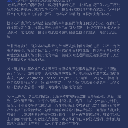
請按此
參閱我們完整的免責聲明及披露資料
此網站所包含的資料祗供⼀般資料及參考之⽤，本網站的資訊並非也不應被
解釋為出售要約，或購買任何證券、投資產品或服務的要約邀請，也不得解
釋為任何此類⽬的的資訊發送。此網站不擬構成任何投資決定的基礎。
投資者不應只按此網站所包括的資料和服務⽽作出任何投資決定。在作出任
何投資決定之前，投資者應先考慮⾃⼰的個⼈情況 ，包括但不限於個⼈的財
政狀況、投資經驗、投資⽬標及應考慮相關基⾦投資的性質、條款以及風
險。
除非另有說明，否則本網站顯示的所有歷史數據僅作說明之⽤，並不⼀定代
表將來表現。投資者須注意，所有形式的投資都有風險，包括基⾦單位價格
可能會波動且可能會損失投資本⾦。請確保你透過閱讀風險披露聲明，充分
了解所涉及的風險和成本。
以上所提及的基⾦或許並未獲得香港證券及期貨事務監察委員會（「證監
會」）認可。如有需要，應尋求獨立專業意⾒。本網頁及本廣告未經證監會
審核。Syfe HongKong Limited （“Syfe"）中央編號：BRQ741）持有由
香港證監會發出的第 1 類（證券交易）、第 4 類（就證券提供意⾒）及第 9
類（提供資產管理）牌照，可從事相關的投資活動。
Syfe 已採取⼀切合理的措施，以確保本網站所包含的信息是正確、最新、完
整，符合預期⽤途，並符合相關法律和法規。然⽽，由於 Syfe 無法控制的
情況，可能會發⽣錯誤或遺漏，⽽在本網站上發布的資訊或預測僅限於其⾸
次發布當⽇的最新情況，顯示當前的市場條件和某些假設（可能無法證實其
有效性），當您查看這些資訊或預測時，可能不再準確或完整。對於本網站
上資訊的準確性、有效性或完整性，本公司不作任何保證或聲明，對於此類
資訊的準確性或完整性，本公司不承擔任何責任。