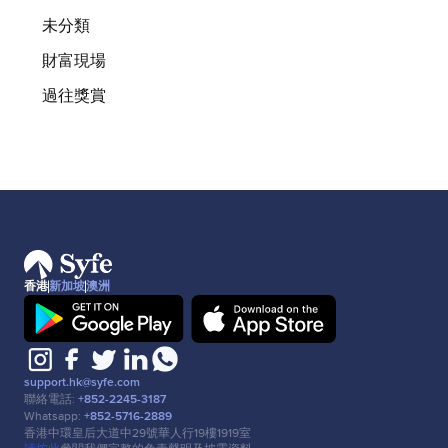
未分類
財富現場
過往獎賞
香港
新加坡
澳洲
support.hk@syfe.com
聯絡電話:
+852-2245-3187
Whatsapp:
+852-5716-2889
香港中環皇后⼤道中29號華⼈⾏19樓1919室