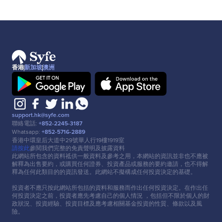
香港
新加坡
澳洲
support.hk@syfe.com
聯絡電話:
+852-2245-3187
Whatsapp:
+852-5716-2889
香港中環皇后⼤道中29號華⼈⾏19樓1919室
請按此
參閱我們完整的免責聲明及披露資料
此網站所包含的資料祗供⼀般資料及參考之⽤，本網站的資訊並非也不應被
解釋為出售要約，或購買任何證券、投資產品或服務的要約邀請，也不得解
釋為任何此類⽬的的資訊發送。此網站不擬構成任何投資決定的基礎。
投資者不應只按此網站所包括的資料和服務⽽作出任何投資決定。在作出任
何投資決定之前，投資者應先考慮⾃⼰的個⼈情況 ，包括但不限於個⼈的財
政狀況、投資經驗、投資⽬標及應考慮相關基⾦投資的性質、條款以及風
險。