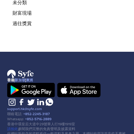
未分類
財富現場
過往獎賞
香港
新加坡
澳洲
support.hk@syfe.com
聯絡電話:
+852-2245-3187
Whatsapp:
+852-5716-2889
香港中環皇后⼤道中29號華⼈⾏19樓1919室
請按此
參閱我們完整的免責聲明及披露資料
此網站所包含的資料祗供⼀般資料及參考之⽤，本網站的資訊並非也不應被