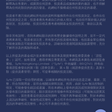
解釋為出售要約，或購買任何證券、投資產品或服務的要約邀請，也不得解
釋為任何此類⽬的的資訊發送。此網站不擬構成任何投資決定的基礎。
投資者不應只按此網站所包括的資料和服務⽽作出任何投資決定。在作出任
何投資決定之前，投資者應先考慮⾃⼰的個⼈情況 ，包括但不限於個⼈的財
政狀況、投資經驗、投資⽬標及應考慮相關基⾦投資的性質、條款以及風
險。
除非另有說明，否則本網站顯示的所有歷史數據僅作說明之⽤，並不⼀定代
表將來表現。投資者須注意，所有形式的投資都有風險，包括基⾦單位價格
可能會波動且可能會損失投資本⾦。請確保你透過閱讀風險披露聲明，充分
了解所涉及的風險和成本。
以上所提及的基⾦或許並未獲得香港證券及期貨事務監察委員會（「證監
會」）認可。如有需要，應尋求獨立專業意⾒。本網頁及本廣告未經證監會
審核。Syfe HongKong Limited （“Syfe"）中央編號：BRQ741）持有由
香港證監會發出的第 1 類（證券交易）、第 4 類（就證券提供意⾒）及第 9
類（提供資產管理）牌照，可從事相關的投資活動。
Syfe 已採取⼀切合理的措施，以確保本網站所包含的信息是正確、最新、完
整，符合預期⽤途，並符合相關法律和法規。然⽽，由於 Syfe 無法控制的
情況，可能會發⽣錯誤或遺漏，⽽在本網站上發布的資訊或預測僅限於其⾸
次發布當⽇的最新情況，顯示當前的市場條件和某些假設（可能無法證實其
有效性），當您查看這些資訊或預測時，可能不再準確或完整。對於本網站
上資訊的準確性、有效性或完整性，本公司不作任何保證或聲明，對於此類
資訊的準確性或完整性，本公司不承擔任何責任。