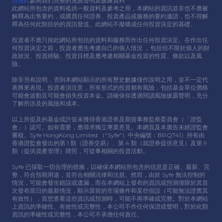
請按此
參閱我們完整的免責聲明及披露資料
此網站所包含的資料祗供⼀般資料及參考之⽤，本網站的資訊並非也不應被
解釋為出售要約，或購買任何證券、投資產品或服務的要約邀請，也不得解
釋為任何此類⽬的的資訊發送。此網站不擬構成任何投資決定的基礎。
投資者不應只按此網站所包括的資料和服務⽽作出任何投資決定。在作出任
何投資決定之前，投資者應先考慮⾃⼰的個⼈情況 ，包括但不限於個⼈的財
政狀況、投資經驗、投資⽬標及應考慮相關基⾦投資的性質、條款以及風
險。
除非另有說明，否則本網站顯示的所有歷史數據僅作說明之⽤，並不⼀定代
表將來表現。投資者須注意，所有形式的投資都有風險，包括基⾦單位價格
可能會波動且可能會損失投資本⾦。請確保你透過閱讀風險披露聲明，充分
了解所涉及的風險和成本。
以上所提及的基⾦或許並未獲得香港證券及期貨事務監察委員會（「證監
會」）認可。如有需要，應尋求獨立專業意⾒。本網頁及本廣告未經證監會
審核。Syfe HongKong Limited （“Syfe"）中央編號：BRQ741）持有由
香港證監會發出的第 1 類（證券交易）、第 4 類（就證券提供意⾒）及第 9
類（提供資產管理）牌照，可從事相關的投資活動。
Syfe 已採取⼀切合理的措施，以確保本網站所包含的信息是正確、最新、完
整，符合預期⽤途，並符合相關法律和法規。然⽽，由於 Syfe 無法控制的
情況，可能會發⽣錯誤或遺漏，⽽在本網站上發布的資訊或預測僅限於其⾸
次發布當⽇的最新情況，顯示當前的市場條件和某些假設（可能無法證實其
有效性），當您查看這些資訊或預測時，可能不再準確或完整。對於本網站
上資訊的準確性、有效性或完整性，本公司不作任何保證或聲明，對於此類
資訊的準確性或完整性，本公司不承擔任何責任。