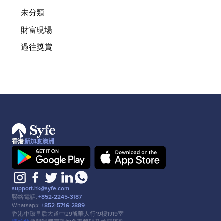
未分類
財富現場
過往獎賞
香港
新加坡
澳洲
support.hk@syfe.com
聯絡電話:
+852-2245-3187
Whatsapp:
+852-5716-2889
香港中環皇后⼤道中29號華⼈⾏19樓1919室