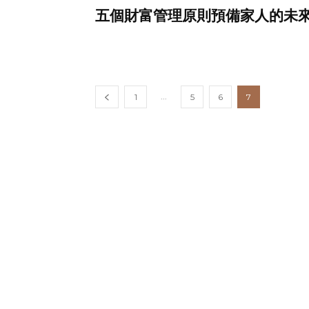
五個財富管理原則預備家人的未
...
1
5
6
7