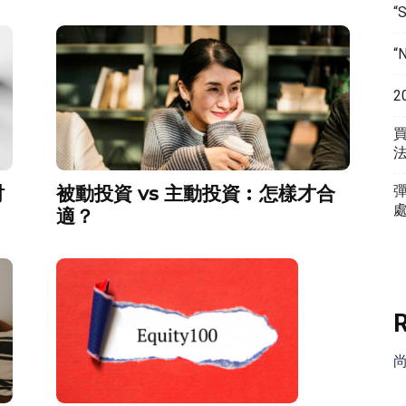
“
“
2
財
被動投資 vs 主動投資︰怎樣才合
適？