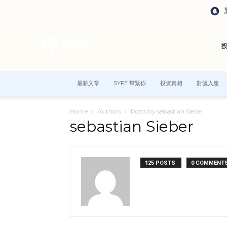
最新文章
SYFE 幫緊你
投資真相
對號入座
Home
Authors
Posts by sebastian Sieber
sebastian Sieber
125 POSTS
0 COMMENT