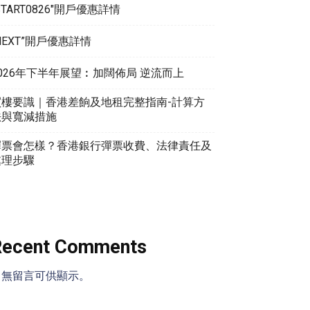
START0826″開戶優惠詳情
NEXT”開戶優惠詳情
026年下半年展望︰加闊佈局 逆流而上
買樓要識｜香港差餉及地租完整指南-計算方
法與寬減措施
彈票會怎樣？香港銀行彈票收費、法律責任及
處理步驟
Recent Comments
尚無留言可供顯示。