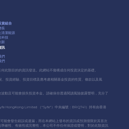
投資組合
增長
G及清潔能源
性科技
創新
資訊
我們
我們
任何此類⽬的的資訊發送。此網站不擬構成任何投資決定的基礎。
況、投資經驗、投資⽬標及應考慮相關基⾦投資的性質、條款以及風
會波動且可能會損失投資本⾦。請確保你透過閱讀風險披露聲明，充分了
ng Limited （“Syfe"）中央編號：BRQ741）持有由香港
情況，可能會發⽣錯誤或遺漏，⽽在本網站上發布的資訊或預測僅限於其⾸次
的準確性、有效性或完整性，本公司不作任何保證或聲明，對於此類資訊