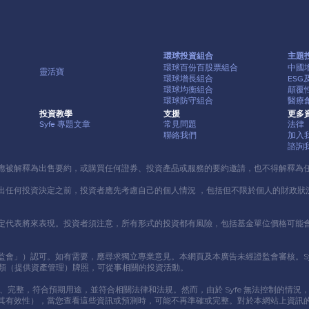
環球投資組合
主題
環球百份百股票組合
中國
靈活寶
環球增長組合
ES
環球均衡組合
顛覆
環球防守組合
醫療
投資教學
⽀援
更多
Syfe 專題⽂章
常⾒問題
法律
聯絡我們
加入
諮詢
應被解釋為出售要約，或購買任何證券、投資產品或服務的要約邀請，也不得解釋為
出任何投資決定之前，投資者應先考慮⾃⼰的個⼈情況 ，包括但不限於個⼈的財政狀
定代表將來表現。投資者須注意，所有形式的投資都有風險，包括基⾦單位價格可能
可。如有需要，應尋求獨立專業意⾒。本網頁及本廣告未經證監會審核。Syfe HongKo
 9 類（提供資產管理）牌照，可從事相關的投資活動。
新、完整，符合預期⽤途，並符合相關法律和法規。然⽽，由於 Syfe 無法控制的
其有效性），當您查看這些資訊或預測時，可能不再準確或完整。對於本網站上資訊