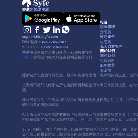
香港
新加坡
澳洲
投資
現⾦管理
定息寶
收息組合
support.hk@syfe.com
收息寶
聯絡電話:
+852-2245-3187
私⼈財富管理
Whatsapp:
+852-5716-2889
關於我們
香港中環皇后⼤道中29號華⼈⾏19樓1919室
關於我們
請按此
參閱我們完整的免責聲明及披露資料
投資策略
服務收費
安全性
此網站所包含的資料祗供⼀般資料及參考之⽤，本網站的資訊並非也不
投資者不應只按此網站所包括的資料和服務⽽作出任何投資決定。在作
險。
除非另有說明，否則本網站顯示的所有歷史數據僅作說明之⽤，並不⼀
解所涉及的風險和成本。
以上所提及的基⾦或許並未獲得香港證券及期貨事務監察委員會（「證監會」）認
證監會發出的第 1 類（證券交易）、第 4 類（就證券提供意⾒）及第
Syfe 已採取⼀切合理的措施，以確保本網站所包含的信息是正確、最
發布當⽇的最新情況，顯示當前的市場條件和某些假設（可能無法證實