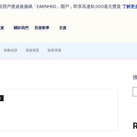
了解更
新用戶透過推廣碼「EARNHKD」開戶，即享高達$1,000港元獎賞
投資
關於我們
投資教學
⽀援
有教好訓
投資洞見
財富現場
S
R